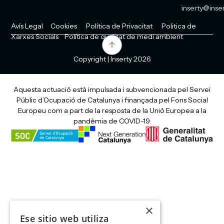
inserty@inser
Avís Legal
Cookies
Política de Privacitat
Politica de
Xarxes Socials
Política de qualitat de medi ambient
Copyright | Inserty 2026
Aquesta actuació està impulsada i subvencionada pel Servei
Públic d’Ocupació de Catalunya i finançada pel Fons Social
Europeu com a part de la resposta de la Unió Europea a la
pandèmia de COVID-19.
×
Ese sitio web utiliza