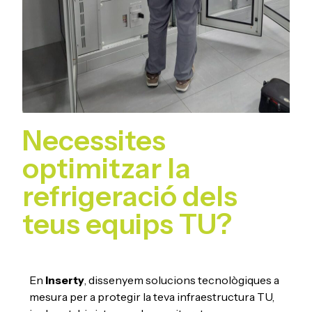
Necessites
optimitzar la
refrigeració dels
teus equips TU?
En
Inserty
, dissenyem solucions tecnològiques a
mesura per a protegir la teva infraestructura TU,