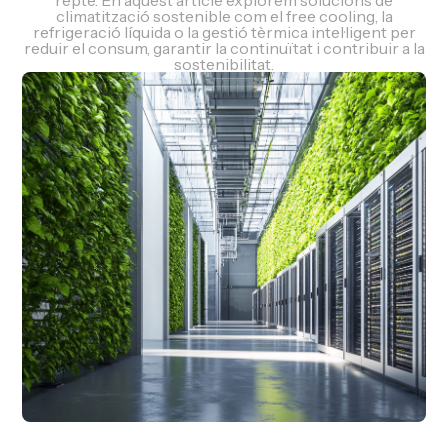
repte. En aquest article explorem solucions de
climatització sostenible com el free cooling, la
refrigeració líquida o la gestió tèrmica intel·ligent per
reduir el consum, garantir la continuïtat i contribuir a la
sostenibilitat.