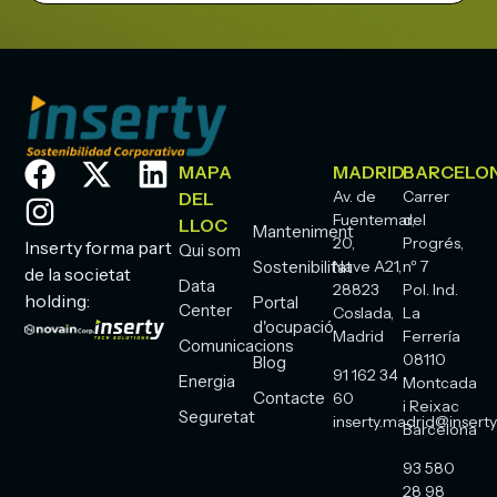
MAPA
MADRID
BARCELO
Av. de
Carrer
DEL
Fuentemar,
del
LLOC
Manteniment
20,
Progrés,
Inserty forma part
Qui som
Sostenibilitat
Nave A21,
nº 7
de la societat
Data
28823
Pol. Ind.
holding:
Portal
Center
Coslada,
La
d'ocupació
Madrid
Ferrería
Comunicacions
08110
Blog
91 162 34
Energia
Montcada
Contacte
60
i Reixac
Seguretat
inserty.madrid@inserty
Barcelona
93 580
28 98