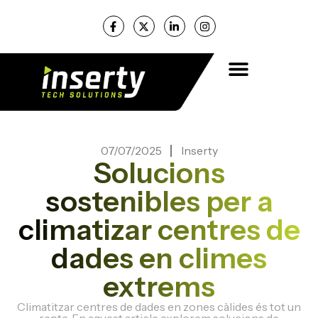
07/07/2025
Inserty
Solucions
sostenibles per a
climatizar centres de
dades en climes
extrems
Climatitzar centres de dades en zones càlides és tot un