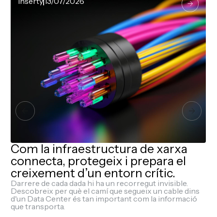
Inserty
13/07/2026
Com la infraestructura de xarxa
connecta, protegeix i prepara el
creixement d’un entorn crític.
Darrere de cada dada hi ha un recorregut invisible.
Descobreix per què el camí que segueix un cable dins
d'un Data Center és tan important com la informació
que transporta.