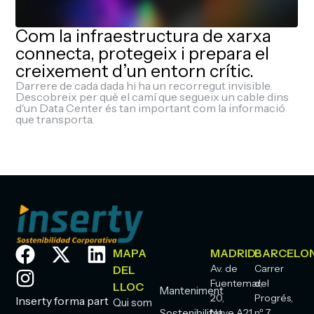
Com la infraestructura de xarxa
connecta, protegeix i prepara el
creixement d’un entorn crític.
Darrere de cada dada hi ha un recorregut invisible.
Descobreix per què el camí que segueix un cable dins
d'un Data Center és tan important com la informació
que transporta.
a
MAPA
MADRID
BARCELO
Av. de
Carrer
DEL
Fuentemar,
del
LLOC
Manteniment
20,
Progrés,
Inserty forma part
Qui som
Sostenibilitat
Nave A21,
nº 7