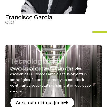
Francisco García
CEO
Tecnologia que
evoluciona amb tu
Desenvolupem infraestructures flexibles,
escalables i alineades amb els teus objectius
estratègics. Sistemes dissenyats per oferir
continuïtat, seguretat i rendiment en qualsevol
escenari.
Construïm el futur junts