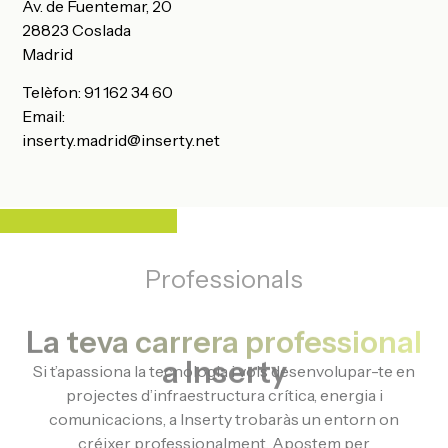
Av. de Fuentemar, 20
28823 Coslada
Madrid
Telèfon:
91 162 34 60
Email:
inserty.madrid@inserty.net
Professionals
La teva carrera professional
a Inserty
Si t’apassiona la tecnologia i vols desenvolupar-te en
projectes d’infraestructura crítica, energia i
comunicacions, a Inserty trobaràs un entorn on
créixer professionalment. Apostem per