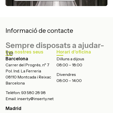
Informació de contacte
Sempre disposats a ajudar-
te
Les nostres seus
Horari d’oficina
Barcelona
Dilluns a dijous
Carrer del Progrés, nº 7
08:00 – 18:00
Pol. Ind. La Ferreria
Divendres
08110 Montcada i Reixac
08:00 – 14:00
Barcelona
Telèfon:
93 580 28 98
Email:
inserty@inserty.net
Madrid