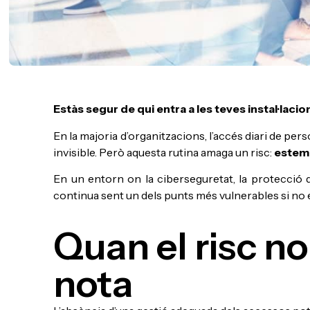
Estàs segur de qui entra a les teves instal·lacio
En la majoria d’organitzacions, l’accés diari de p
invisible. Però aquesta rutina amaga un risc:
estem 
En un entorn on la ciberseguretat, la protecció de
continua sent un dels punts més vulnerables si no
Quan el risc no
nota