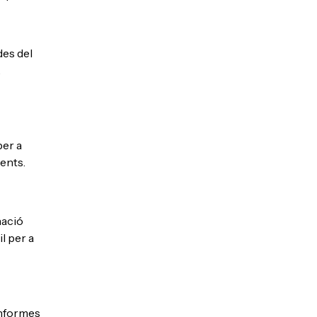
des del
.
per a
ents.
nació
l per a
informes