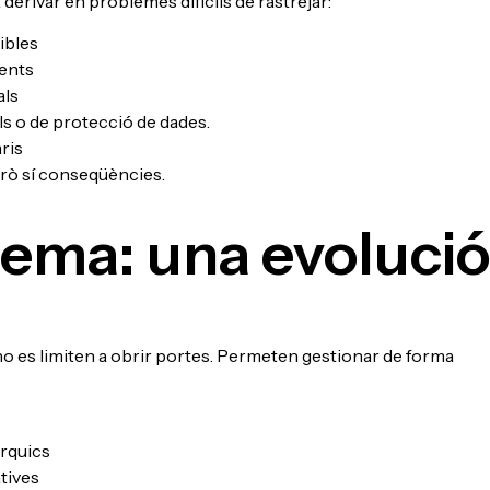
derivar en problemes difícils de rastrejar:
ibles
dents
als
ls o de protecció de dades.
ris
rò sí conseqüències.
stema: una evoluci
o es limiten a obrir portes. Permeten gestionar de forma
àrquics
tives