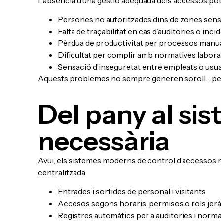
L’absència d’una gestió adequada dels accessos pot 
Persones no autoritzades dins de zones sens
Falta de traçabilitat en cas d’auditories o inci
Pèrdua de productivitat per processos manu
Dificultat per complir amb normatives labora
Sensació d’inseguretat entre empleats o usua
Aquests problemes no sempre generen soroll… pe
Del pany al si
necessària
Avui, els sistemes moderns de control d’accessos n
centralitzada:
Entrades i sortides de personal i visitants
Accesos segons horaris, permisos o rols jer
Registres automàtics per a auditories i norma