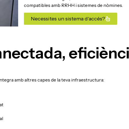
compatibles amb RRHH i sistemes de nòmines.
Necessites un sistema d'accés?
nectada, eficiènc
egra amb altres capes de la teva infraestructura:
at
al