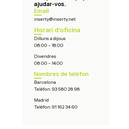
ajudar-vos.
Email
inserty@inserty.net
Horari d’oficina
Dilluns a dijous
08:00 – 18:00
Divendres
ó
08:00 – 14:00
Nombres de telèfon
Barcelona
Telèfon:
93 580 28 98
Madrid
Telèfon:
91 162 34 60