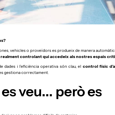
ns?
ersones, vehicles o proveïdors es produeix de manera automàtic
realment controlant qui accedeix als nostres espais crít
 dades i l’eficiència operativa són clau, el
control físic d
 es gestiona correctament.
 es veu... però es