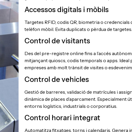
Accessos digitals i mòbils
Targetes RFID, codis QR, biometria o credencials 
telèfon mòbil. Evita duplicats o pèrdua de targetes
Control de visitants
Des del pre-registre online fins a l’accés autònom
mitjançant quioscs, codis temporals o apps. Ideal 
empreses amb molt trànsit de visites o esdevenim
Control de vehicles
Gestió de barreres, validació de matrícules i assig
dinàmica de places d’aparcament. Especialment úti
entorns logístics, industrials o corporatius.
Control horari integrat
Automatitza fitxatges, torns i calendaris. Genera 