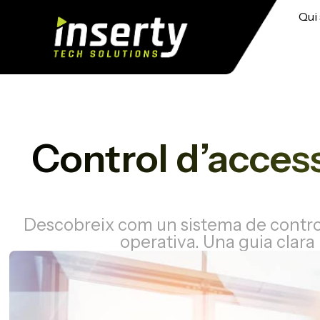
Qui
Control d’accesso
Descobreix com un sistema de control d
operativa. Una guia clar