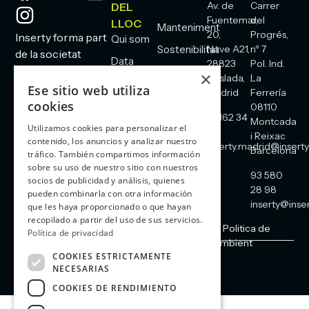
Av. de
Carrer
DEL
Fuentemar,
del
LLOC
Manteniment
20,
Progrés,
Inserty forma part
Qui som
Sostenibilitat
Nave A21,
nº 7
de la societat
Data
28823
Pol. Ind.
holding:
Portal
×
Center
Coslada,
La
d'ocupació
Ese sitio web utiliza
Madrid
Ferrería
Comunicacions
cookies
08110
Blog
91 162 34
Energia
Montcada
Utilizamos cookies para personalizar el
Contacte
60
i Reixac
contenido, los anuncios y analizar nuestro
Seguretat
inserty.madrid@inserty
Barcelona
tráfico. También compartimos información
sobre su uso de nuestro sitio con nuestros
93 580
socios de publicidad y análisis, quienes
28 98
pueden combinarla con otra información
inserty@inser
que les haya proporcionado o que hayan
recopilado a partir del uso de sus servicios.
Avís Legal
Cookies
Política de Privacitat
Politica de
Política de privacidad
Xarxes Socials
Política de qualitat de medi ambient
COOKIES ESTRICTAMENTE
NECESARIAS
Copyright | Inserty 2026
COOKIES DE RENDIMIENTO