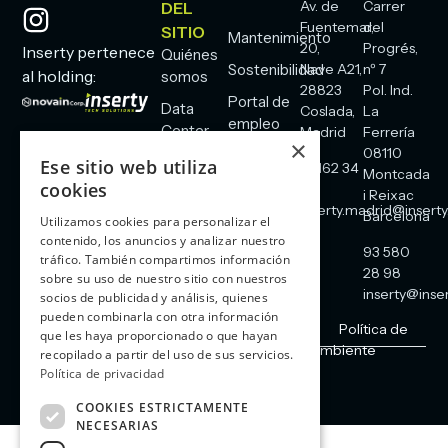
Av. de
Carrer
DEL
Fuentemar,
del
SITIO
Mantenimiento
20,
Progrés,
Inserty pertenece
Quiénes
Sostenibilidad
Nave A21,
nº 7
al holding:
somos
28823
Pol. Ind.
Portal de
Data
Coslada,
La
empleo
Center
Madrid
Ferrería
×
08110
Blog
Comunicaciones
Ese sitio web utiliza
91 162 34
Montcada
cookies
Contacto
60
Energía
i Reixac
inserty.madrid@inserty
Barcelona
Utilizamos cookies para personalizar el
Seguridad
contenido, los anuncios y analizar nuestro
93 580
tráfico. También compartimos información
28 98
sobre su uso de nuestro sitio con nuestros
inserty@inser
socios de publicidad y análisis, quienes
pueden combinarla con otra información
Aviso legal
Cookies
Política de Privacidad
Política de
que les haya proporcionado o que hayan
redes sociales
Política de calidad y medio ambiente
recopilado a partir del uso de sus servicios.
Política de privacidad
Copyright | Inserty 2026
COOKIES ESTRICTAMENTE
NECESARIAS