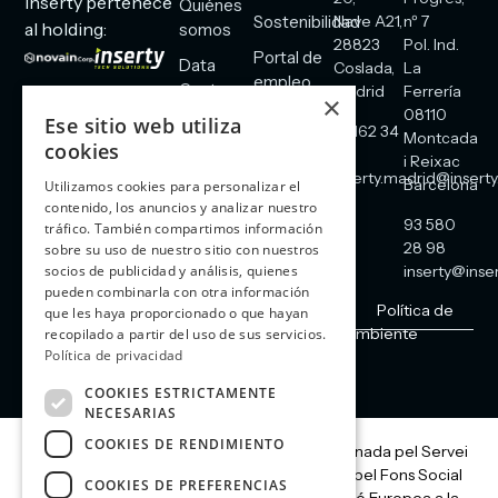
Inserty pertenece
Quiénes
Sostenibilidad
Nave A21,
nº 7
al holding:
somos
28823
Pol. Ind.
Portal de
Data
Coslada,
La
empleo
Center
Madrid
Ferrería
×
08110
Blog
Ese sitio web utiliza
Comunicaciones
91 162 34
Montcada
cookies
Contacto
60
Energía
i Reixac
inserty.madrid@inserty
Barcelona
Utilizamos cookies para personalizar el
Seguridad
contenido, los anuncios y analizar nuestro
93 580
tráfico. También compartimos información
28 98
sobre su uso de nuestro sitio con nuestros
inserty@inser
socios de publicidad y análisis, quienes
pueden combinarla con otra información
Aviso legal
Cookies
Política de Privacidad
Política de
que les haya proporcionado o que hayan
redes sociales
Política de calidad y medio ambiente
recopilado a partir del uso de sus servicios.
Política de privacidad
Copyright | Inserty 2026
COOKIES ESTRICTAMENTE
NECESARIAS
COOKIES DE RENDIMIENTO
Aquesta actuació està impulsada i subvencionada pel Servei
Públic d’Ocupació de Catalunya i finançada pel Fons Social
COOKIES DE PREFERENCIAS
Europeu com a part de la resposta de la Unió Europea a la