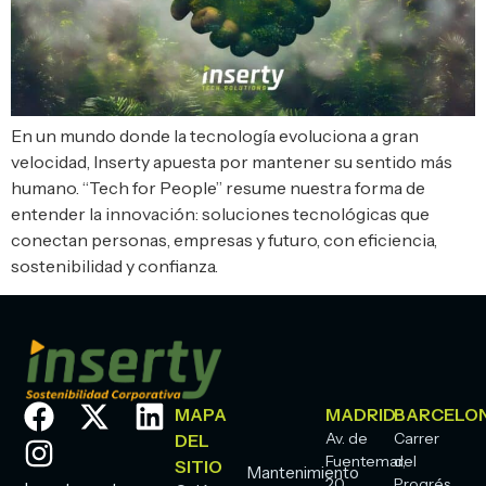
En un mundo donde la tecnología evoluciona a gran
velocidad, Inserty apuesta por mantener su sentido más
humano. “Tech for People” resume nuestra forma de
entender la innovación: soluciones tecnológicas que
conectan personas, empresas y futuro, con eficiencia,
sostenibilidad y confianza.
MAPA
MADRID
BARCELO
Av. de
Carrer
DEL
Fuentemar,
del
SITIO
Mantenimiento
20,
Progrés,