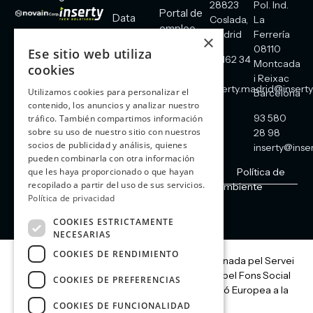
28823
Pol. Ind.
Portal de
Data
Coslada,
La
empleo
Center
Madrid
Ferrería
×
08110
Blog
Ese sitio web utiliza
Comunicaciones
91 162 34
Montcada
cookies
Contacto
60
Energía
i Reixac
inserty.madrid@inserty
Utilizamos cookies para personalizar el
Barcelona
Seguridad
contenido, los anuncios y analizar nuestro
93 580
tráfico. También compartimos información
sobre su uso de nuestro sitio con nuestros
28 98
socios de publicidad y análisis, quienes
inserty@inser
pueden combinarla con otra información
que les haya proporcionado o que hayan
Aviso legal
Cookies
Política de Privacidad
Política de
recopilado a partir del uso de sus servicios.
redes sociales
Política de calidad y medio ambiente
Política de privacidad
Copyright | Inserty 2026
COOKIES ESTRICTAMENTE
NECESARIAS
COOKIES DE RENDIMIENTO
Aquesta actuació està impulsada i subvencionada pel Servei
Públic d’Ocupació de Catalunya i finançada pel Fons Social
COOKIES DE PREFERENCIAS
Europeu com a part de la resposta de la Unió Europea a la
pandèmia de COVID-19.
COOKIES DE FUNCIONALIDAD