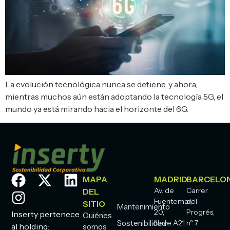
La evolución tecnológica nunca se detiene, y ahora,
mientras muchos aún están adoptando la tecnología 5G, el
mundo ya está mirando hacia el horizonte del 6G.
MAPA
MADRID
BARCELO
Av. de
Carrer
DEL
Fuentemar,
del
SITIO
Mantenimiento
20,
Progrés,
Inserty pertenece
Quiénes
Sostenibilidad
Nave A21,
nº 7
al holding:
somos