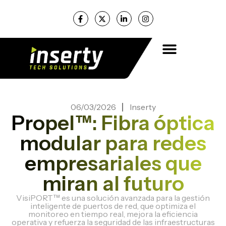
06/03/2026
Inserty
Propel™: Fibra óptica
modular para redes
empresariales que
miran al futuro
VisiPORT™ es una solución avanzada para la gestión
inteligente de puertos de red, que optimiza el
monitoreo en tiempo real, mejora la eficiencia
operativa y refuerza la seguridad de las infraestructuras