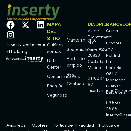
MAPA
MADRID
BARCELO
Av. de
Carrer
DEL
Fuentemar,
del
SITIO
Mantenimiento
20,
Progrés,
Inserty pertenece
Quiénes
Sostenibilidad
Nave A21,
nº 7
al holding:
somos
28823
Pol. Ind.
Portal de
Data
Coslada,
La
empleo
Center
Madrid
Ferrería
08110
Blog
Comunicaciones
91 162 34
Montcada
Contacto
60
Energía
i Reixac
inserty.madrid@inserty
Barcelona
Seguridad
93 580
28 98
inserty@inser
Aviso legal
Cookies
Política de Privacidad
Política de